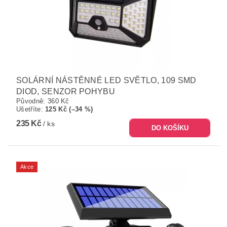
SOLÁRNÍ NÁSTĚNNÉ LED SVĚTLO, 109 SMD
DIOD, SENZOR POHYBU
Původně:
360 Kč
Ušetříte
:
125 Kč (–34 %)
235 Kč
/ ks
Akce