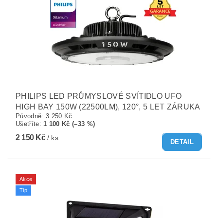
PHILIPS LED PRŮMYSLOVÉ SVÍTIDLO UFO
HIGH BAY 150W (22500LM), 120°, 5 LET ZÁRUKA
Původně:
3 250 Kč
Ušetříte
:
1 100 Kč (–33 %)
2 150 Kč
/ ks
DETAIL
Akce
Tip