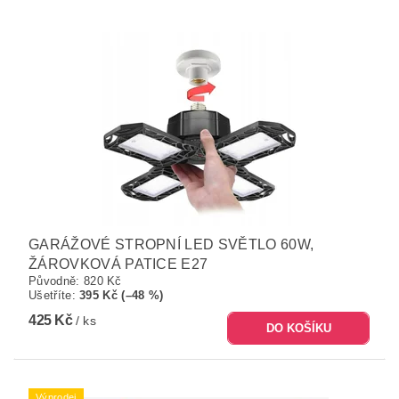
GARÁŽOVÉ STROPNÍ LED SVĚTLO 60W,
ŽÁROVKOVÁ PATICE E27
Původně:
820 Kč
Ušetříte
:
395 Kč (–48 %)
425 Kč
/ ks
Výprodej