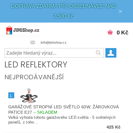
DOPRAVA ZDARMA PŘI OBJEDNÁVCE NAD
2.500 Kč
0 Kč
info@jimishop.cz
LED REFLEKTORY
NEJPRODÁVANĚJŠÍ
1.
GARÁŽOVÉ STROPNÍ LED SVĚTLO 60W, ŽÁROVKOVÁ
PATICE E27
–
SKLADEM
Velká výhoda tohoto garážového LED světla - 5 světelných
panelů, z toho...
425 Kč