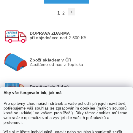
1
2
DOPRAVA ZDARMA
při objednávce nad 2.500 Kč
Zboží skladem v ČR
Zasíláme od nás z Teplicka
Doručení do 3 dnů
od objednání
Aby vše fungovalo tak, jak má
Pro správný chod našich stránek a vaše pohodlí při jejich návštěvě,
potřebujeme váš souhlas se zpracováním
cookies
(malých souborů,
které se ukládají ve vašem prohlížeči). Díky těmto cookies můžeme
Okamžitá výměna zboží
web snáze optimalizovat a vyvíjet dle vašich požadavků a
nebo vrácení peněz
preferencí.
Vše si můžete individuálně upravit nebo souhlas kompletně zrušit.