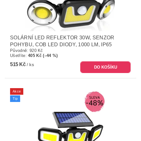
SOLÁRNÍ LED REFLEKTOR 30W, SENZOR
POHYBU, COB LED DIODY, 1000 LM, IP65
Původně:
920 Kč
Ušetříte
:
405 Kč (–44 %)
515 Kč
/ ks
Akce
Tip