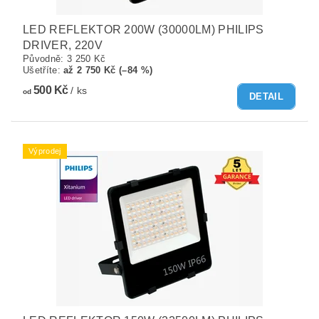
LED REFLEKTOR 200W (30000LM) PHILIPS
DRIVER, 220V
Původně:
3 250 Kč
Ušetříte
:
až 2 750 Kč (–84 %)
500 Kč
/ ks
od
DETAIL
Výprodej