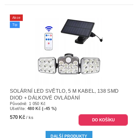
Akce
Tip
SOLÁRNÍ LED SVĚTLO, 5 M KABEL, 138 SMD
DIOD + DÁLKOVÉ OVLÁDÁNÍ
Původně:
1 050 Kč
Ušetříte
:
480 Kč (–45 %)
570 Kč
/ ks
DALŠÍ PRODUKTY