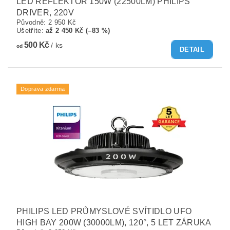
LED REFLEKTOR 150W (22500LM) PHILIPS
DRIVER, 220V
Původně:
2 950 Kč
Ušetříte
:
až 2 450 Kč (–83 %)
500 Kč
/ ks
od
DETAIL
Doprava zdarma
PHILIPS LED PRŮMYSLOVÉ SVÍTIDLO UFO
HIGH BAY 200W (30000LM), 120°, 5 LET ZÁRUKA