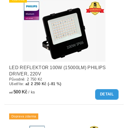
LED REFLEKTOR 100W (15000LM) PHILIPS
DRIVER, 220V
Původně:
2 750 Kč
Ušetříte
:
až 2 250 Kč (–81 %)
500 Kč
/ ks
od
DETAIL
Doprava zdarma