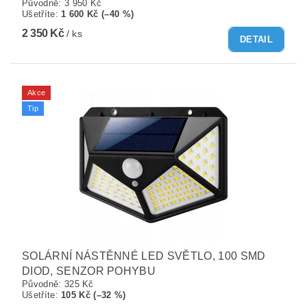
Původně:
3 950 Kč
Ušetříte
:
1 600 Kč (–40 %)
2 350 Kč
/ ks
DETAIL
Akce
Tip
SOLÁRNÍ NÁSTĚNNÉ LED SVĚTLO, 100 SMD
DIOD, SENZOR POHYBU
Původně:
325 Kč
Ušetříte
:
105 Kč (–32 %)