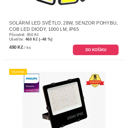
SOLÁRNÍ LED SVĚTLO, 28W, SENZOR POHYBU,
COB LED DIODY, 1000 LM, IP65
Původně:
950 Kč
Ušetříte
:
460 Kč (–48 %)
490 Kč
/ ks
Výprodej