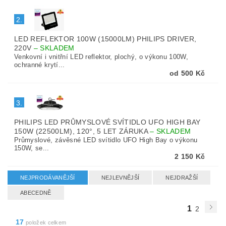
2.
LED REFLEKTOR 100W (15000LM) PHILIPS DRIVER,
220V
–
SKLADEM
Venkovní i vnitřní LED reflektor, plochý, o výkonu 100W,
ochranné krytí...
od 500 Kč
3.
PHILIPS LED PRŮMYSLOVÉ SVÍTIDLO UFO HIGH BAY
150W (22500LM), 120°, 5 LET ZÁRUKA
–
SKLADEM
Průmyslové, závěsné LED svítidlo UFO High Bay o výkonu
150W, se...
2 150 Kč
NEJPRODÁVANĚJŠÍ
NEJLEVNĚJŠÍ
NEJDRAŽŠÍ
ABECEDNĚ
1
2
17
položek celkem