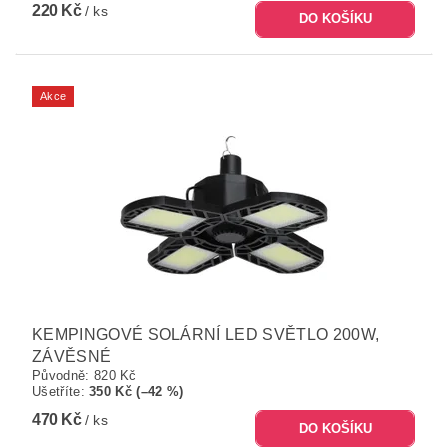
220 Kč
/ ks
Akce
KEMPINGOVÉ SOLÁRNÍ LED SVĚTLO 200W,
ZÁVĚSNÉ
Původně:
820 Kč
Ušetříte
:
350 Kč (–42 %)
470 Kč
/ ks