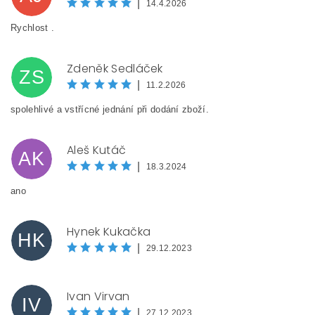
|
14.4.2026
Rychlost .
Zdeněk Sedláček
ZS
|
11.2.2026
spolehlivé a vstřícné jednání při dodání zboží.
Vložením hodnocení souhlasíte s
podmínkami ochrany
Aleš Kutáč
osobních údajů
AK
|
18.3.2024
BEZPEČNOSTNÍ KONTROLA
ano
Hynek Kukačka
HK
Opište text z obrázku
|
29.12.2023
Ivan Virvan
IV
|
27.12.2023