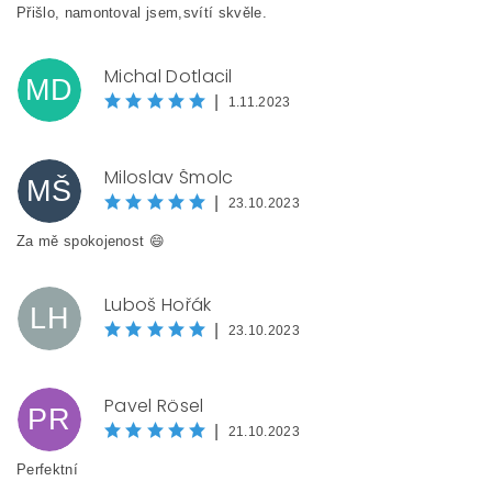
Přišlo, namontoval jsem,svítí skvěle.
Michal Dotlacil
MD
|
1.11.2023
Miloslav Šmolc
MŠ
|
23.10.2023
Za mě spokojenost 😄
Luboš Hořák
LH
|
23.10.2023
Pavel Rösel
PR
|
21.10.2023
Perfektní