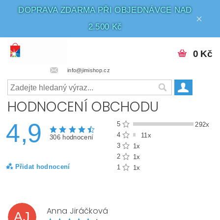
DOPRAVA ZDARMA PŘI OBJEDNÁVCE NAD
2.500 Kč
0 Kč
info@jimishop.cz
HODNOCENÍ OBCHODU
4,9
5
292x
4
11x
306 hodnocení
3
1x
2
1x
Přidat hodnocení
1
1x
Anna Jiráčková
AJ