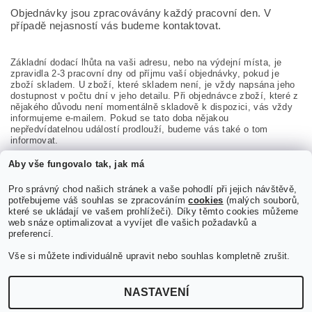
Objednávky jsou zpracovávány každý pracovní den. V
případě nejasností vás budeme kontaktovat.
Základní dodací lhůta na vaši adresu, nebo na výdejní místa, je
zpravidla 2-3 pracovní dny od příjmu vaší objednávky, pokud je
zboží skladem. U zboží, které skladem není, je vždy napsána jeho
dostupnost v počtu dní v jeho detailu. Při objednávce zboží, které z
nějakého důvodu není momentálně skladově k dispozici, vás vždy
informujeme e-mailem. Pokud se tato doba nějakou
nepředvídatelnou událostí prodlouží, budeme vás také o tom
informovat.
Aby vše fungovalo tak, jak má
Těšíme se na Vaše objednávky a věřte nám, že děláme maximum
pro to, aby se zboží od nás, které máme fyzicky k dispozici,
dostalo k vám v co nejkratší dobu.
Pro správný chod našich stránek a vaše pohodlí při jejich návštěvě,
potřebujeme váš souhlas se zpracováním
cookies
(malých souborů,
které se ukládají ve vašem prohlížeči). Díky těmto cookies můžeme
web snáze optimalizovat a vyvíjet dle vašich požadavků a
preferencí.
Vše si můžete individuálně upravit nebo souhlas kompletně zrušit.
NASTAVENÍ
Upravit nastavení cookies
2026 ©
JiMiShop.cz
, všechna práva vyhrazena