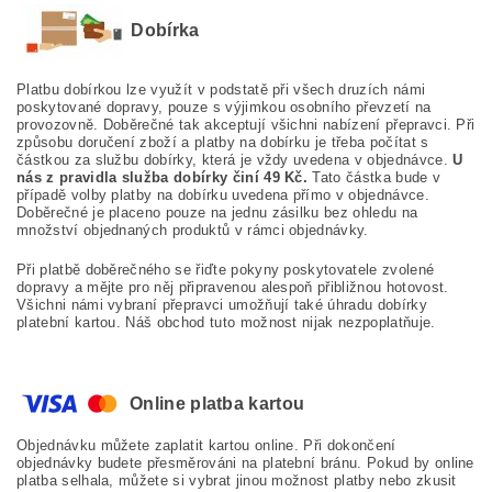
Dobírka
Platbu dobírkou lze využít v podstatě při všech druzích námi
poskytované dopravy, pouze s výjimkou osobního převzetí na
provozovně. Doběrečné tak akceptují všichni nabízení přepravci. Při
způsobu doručení zboží a platby na dobírku je třeba počítat s
částkou za službu dobírky, která je vždy uvedena v objednávce.
U
nás z pravidla služba dobírky činí 49 Kč.
Tato částka bude v
případě volby platby na dobírku uvedena přímo v objednávce.
Doběrečné je placeno pouze na jednu zásilku bez ohledu na
množství objednaných produktů v rámci objednávky.
Při platbě doběrečného se řiďte pokyny poskytovatele zvolené
dopravy a mějte pro něj připravenou alespoň přibližnou hotovost.
Všichni námi vybraní přepravci umožňují také úhradu dobírky
platební kartou. Náš obchod tuto možnost nijak nezpoplatňuje.
Online platba kartou
Objednávku můžete zaplatit kartou online. Při dokončení
objednávky budete přesměrováni na platební bránu. Pokud by online
platba selhala, můžete si vybrat jinou možnost platby nebo zkusit