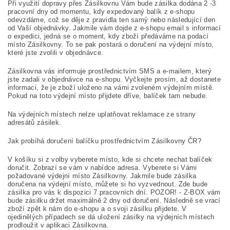
Při využití dopravy přes Zásilkovnu Vám bude zásilka dodána 2 -3
pracovní dny od momentu, kdy expedovaný balík z e-shopu
odevzdáme, což se děje z pravidla ten samý nebo následující den
od Vaší objednávky. Jakmile vám dojde z e-shopu email s informací
o expedici, jedná se o moment, kdy zboží předáváme na podací
místo Zásilkovny. To se pak postará o doručení na výdejní místo,
které jste zvolili v objednávce.
Zásilkovna vás informuje prostřednictvím SMS a e-mailem, který
jste zadali v objednávce na e-shopu. Vyčkejte prosím, až dostanete
informaci, že je zboží uloženo na vámi zvoleném výdejním místě.
Pokud na toto výdejní místo přijdete dříve, balíček tam nebude.
Na výdejních místech nelze uplatňovat reklamace ze strany
adresátů zásilek.
Jak probíhá doručení balíčku prostřednictvím Zásilkovny ČR?
V košíku si z volby vyberete místo, kde si chcete nechat balíček
doručit. Zobrazí se vám v nabídce adresa. Vyberete si Vámi
požadované výdejní místo Zásilkovny. Jakmile bude zásilka
doručena na výdejní místo, můžete si ho vyzvednout. Zde bude
zásilka pro vás k dispozici 7 pracovních dní. POZOR! - Z-BOX vám
bude zásilku držet maximálně 2 dny od doručení. Následně se vrací
zboží zpět k nám do e-shopu a o svoji zásilku přijdete. V
ojedinělých případech se dá uložení zásilky na výdejních místech
prodloužit v aplikaci Zásilkovna.