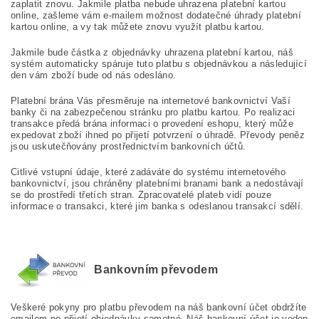
zaplatit znovu. Jakmile platba nebude uhrazena platební kartou
online, zašleme vám e-mailem možnost dodatečné úhrady platební
kartou online, a vy tak můžete znovu využít platbu kartou.
Jakmile bude částka z objednávky uhrazena platební kartou, náš
systém automaticky spáruje tuto platbu s objednávkou a následující
den vám zboží bude od nás odesláno.
Platební brána Vás přesměruje na internetové bankovnictví Vaší
banky či na zabezpečenou stránku pro platbu kartou. Po realizaci
transakce předá brána informaci o provedení eshopu, který může
expedovat zboží ihned po přijetí potvrzení o úhradě. Převody peněz
jsou uskutečňovány prostřednictvím bankovních účtů.
Citlivé vstupní údaje, které zadáváte do systému internetového
bankovnictví, jsou chráněny platebními branami bank a nedostávají
se do prostředí třetích stran. Zpracovatelé plateb vidí pouze
informace o transakci, které jim banka s odeslanou transakcí sdělí.
Bankovním převodem
Veškeré pokyny pro platbu převodem na náš bankovní účet obdržíte
emailem po přijetí objednávky samotné. Náš bankovní účet je veden