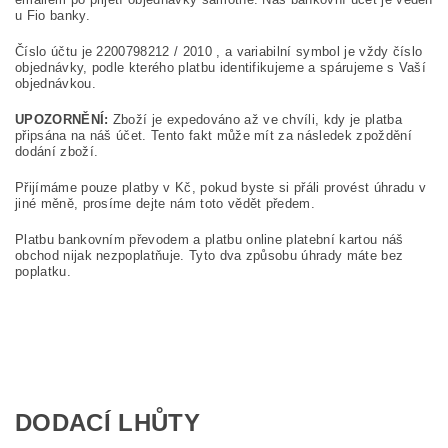
u Fio banky.
Číslo účtu je 2200798212 / 2010 , a variabilní symbol je vždy číslo
objednávky, podle kterého platbu identifikujeme a spárujeme s Vaší
objednávkou.
UPOZORNĚNÍ:
Zboží je expedováno až ve chvíli, kdy je platba
připsána na náš účet. Tento fakt může mít za následek zpoždění
dodání zboží.
Přijímáme pouze platby v Kč, pokud byste si přáli provést úhradu v
jiné měně, prosíme dejte nám toto vědět předem.
Platbu bankovním převodem a platbu online platební kartou náš
obchod nijak nezpoplatňuje. Tyto dva způsobu úhrady máte bez
poplatku.
DODACÍ LHŮTY