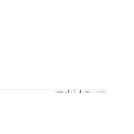
1
1
4
Stránka
z
-
položek celkem