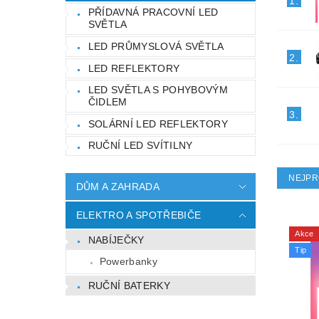
1.
PŘÍDAVNÁ PRACOVNÍ LED
SVĚTLA
LED PRŮMYSLOVÁ SVĚTLA
2.
LED REFLEKTORY
LED SVĚTLA S POHYBOVÝM
ČIDLEM
3.
SOLÁRNÍ LED REFLEKTORY
RUČNÍ LED SVÍTILNY
NEJPR
DŮM A ZAHRADA
ELEKTRO A SPOTŘEBIČE
Akce
NABÍJEČKY
Tip
Powerbanky
RUČNÍ BATERKY