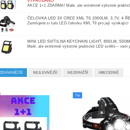
VYPRODÁNO
AKCE 1+1 ZDARMA! Malé, ale extrémně výkonné praktick
ČELOVKA LED 3X CREE XML T6 2000LM, 3,7V, 4 Ř
Zamilujete si tuto LED čelovku XML T6 pro její vynikající s
MINI LED SVÍTILNA KEYCHAIN LIGHT, 800LM, 500
Malé, ale extrémně výkonné praktické LED světlo – vám 
ODÁVANĚJŠÍ
NEJLEVNĚJŠÍ
NEJDRAŽŠÍ
ABECEDNĚ
Tip