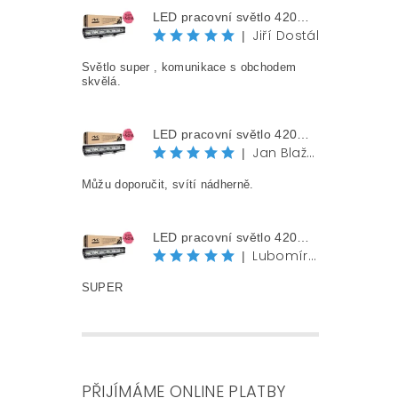
LED pracovní světlo 420W, 58 cm, 42000 lm, 12V/24V, IP68
Jiří Dostál
|
Světlo super , komunikace s obchodem
skvělá.
LED pracovní světlo 420W, 58 cm, 42000 lm, 12V/24V, IP68
Jan Blažek
|
Můžu doporučit, svítí nádherně.
LED pracovní světlo 420W, 58 cm, 42000 lm, 12V/24V, IP68
Lubomír Jurák
|
SUPER
PŘIJÍMÁME ONLINE PLATBY