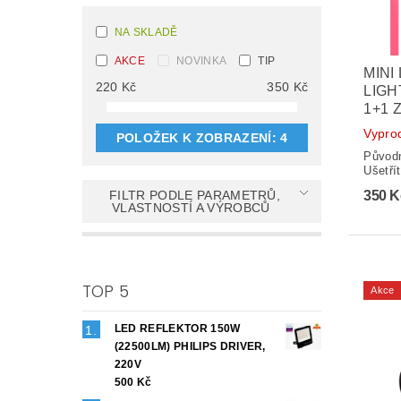
NA SKLADĚ
AKCE
NOVINKA
TIP
MINI
220
Kč
350
Kč
LIGH
1+1 
Vypro
POLOŽEK K ZOBRAZENÍ:
4
Původ
Ušetří
350 
FILTR PODLE PARAMETRŮ,
VLASTNOSTÍ A VÝROBCŮ
TOP 5
Akce
LED REFLEKTOR 150W
(22500LM) PHILIPS DRIVER,
220V
500 Kč