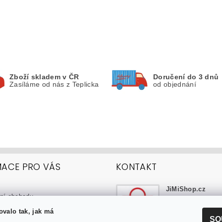
Zboží skladem v ČR
Doručení do 3 dnů
Zasíláme od nás z Teplicka
od objednání
MACE PRO VÁS
KONTAKT
JiMiShop.cz
ní obchodu
info
@
jimishop
upovat právě u nás?
ovalo tak, jak má
Náš Faceboo
a platba
SO