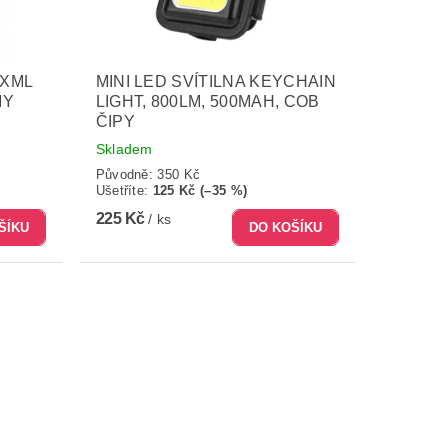
 XML
MINI LED SVÍTILNA KEYCHAIN
MY
LIGHT, 800LM, 500MAH, COB
ČIPY
Skladem
Původně:
350 Kč
Ušetříte
:
125 Kč (–35 %)
225 Kč
/ ks