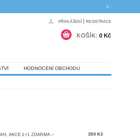
|
PŘIHLÁŠENÍ
REGISTRACE
KOŠÍK:
0 Kč
TVÍ
HODNOCENÍ OBCHODU
NAPIŠTE NÁM
350 Kč
0MAH, AKCE 1+1 ZDARMA
–