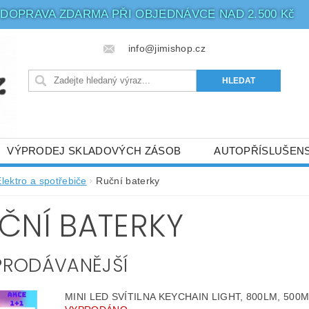
DOPRAVA ZDARMA PŘI OBJEDNÁVCE NAD 2.500 Kč
info@jimishop.cz
VÝPRODEJ SKLADOVÝCH ZÁSOB
AUTOPŘÍSLUŠENS
ATBA
LED OSVĚTLENÍ
PHILIPS - 5 LET ZÁRUKA
Elektro a spotřebiče
Ruční baterky
BIČE
ČNÍ BATERKY
PRODÁVANĚJŠÍ
MINI LED SVÍTILNA KEYCHAIN LIGHT, 800LM, 50