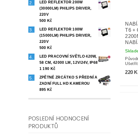
LED REFLEKTOR 200W
(30000LM) PHILIPS DRIVER,
220V
500 Kč
NABÍ
LED REFLEKTOR 100W
T6 +
(15000LM) PHILIPS DRIVER,
2200
220V
NABÍ
500 Kč
Sklad
LED PRACOVNÍ SVĚTLO 420W,
Původ
58 CM, 42000 LM, 12V/24V, IP68
Ušetří
1 190 Kč
220 
ZPĚTNÉ ZRCÁTKO S PŘEDNÍ A
ZADNÍ FULL HD KAMEROU
895 Kč
POSLEDNÍ HODNOCENÍ
PRODUKTŮ