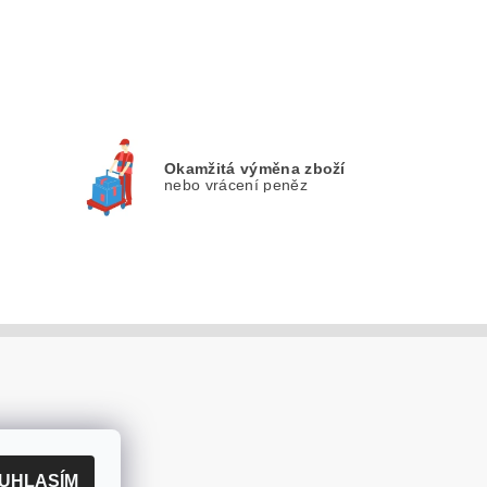
Okamžitá výměna zboží
nebo vrácení peněz
.cz
k ZDE
UHLASÍM