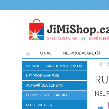
O NÁS
NEJPRODÁVANĚJŠÍ
OBCHODNÍ PODMÍNKY
DOPRAVA A PL
VÝPRODEJ SKLADOVÝCH ZÁSOB
DŮM A ZAHRADA
ELEKTRO A SPOTŘE
RU
NEJPRODÁVANĚJŠÍ
AUTOPŘÍSLUŠENSTVÍ
NEJ
PHILIPS - 5 LET ZÁRUKA
LED OSVĚTLENÍ