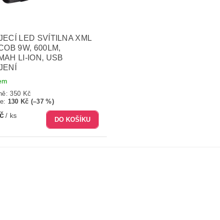
JECÍ LED SVÍTILNA XML
 COB 9W, 600LM,
MAH LI-ION, USB
JENÍ
em
ně:
350 Kč
te
:
130 Kč (–37 %)
Kč
/ ks