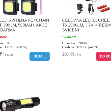
 LED SVÍTILNA KEYCHAIN
ČELOVKA LED 3X CREE
T, 800LM, 500MAH, AKCE
T6 2000LM, 3,7V, 4 ŘEŽI
ZDARMA
SVÍCENÍ
dáno
Skladem
ně:
700 Kč
Původně:
390 Kč
te
:
350 Kč (–50 %)
Ušetříte
:
110 Kč (–28 %)
Kč
280 Kč
/ sada
/ ks
DETAIL