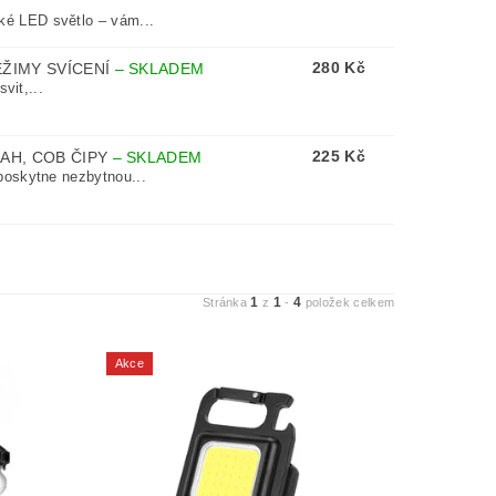
é LED světlo – vám...
280 Kč
EŽIMY SVÍCENÍ
–
SKLADEM
vit,...
225 Kč
MAH, COB ČIPY
–
SKLADEM
poskytne nezbytnou...
1
1
4
Stránka
z
-
položek celkem
Akce