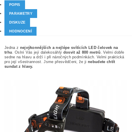
POPIS
PARAMETRY
DISKUZE
HODNOCENÍ
Jedna z
nejvýkonnějších a nejlépe svítících LED čelovek na
trhu
. Oslní Vás její dalekosáhlý
dosvit až 800 metrů
. Velmi dobře
sedne na hlavu a drží i při náročných podmínkách. Velmi praktická
pro její všestrannost. Jsme přesvědčeni, že ji
nebudete chtít
sundat z hlavy.