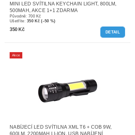
MINI LED SVÍTILNA KEYCHAIN LIGHT, 800LM,
500MAH, AKCE 1+1 ZDARMA
Původně:
700 Kč
Ušetříte
:
350 Kč (–50 %)
350 Kč
DETAIL
Akce
NABÍJECÍ LED SVÍTILNA XML T6 + COB 9W,
600LM, 2200MAH LI-ION, USB NABÍJENÍ