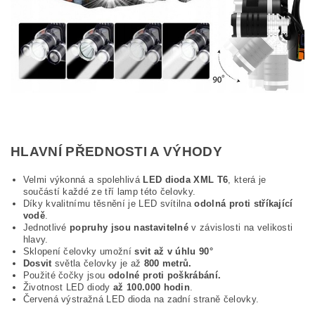
HLAVNÍ PŘEDNOSTI A VÝHODY
Velmi výkonná a spolehlivá
LED dioda XML T6
, která je
součástí každé ze tří lamp této čelovky.
Díky kvalitnímu těsnění je LED svítilna
odolná proti stříkající
vodě
.
Jednotlivé
popruhy jsou nastavitelné
v závislosti na velikosti
hlavy.
Sklopení čelovky umožní
svit až v úhlu 90°
Dosvit
světla čelovky je až
800 metrů.
Použité čočky jsou
odolné proti poškrábání.
Životnost LED diody
až 100.000 hodin
.
Červená výstražná LED dioda na zadní straně čelovky.