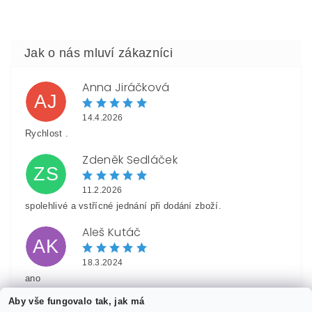
Anna Jiráčková
AJ
14.4.2026
Rychlost .
Zdeněk Sedláček
ZS
11.2.2026
Vložením hodnocení souhlasíte s
podmínkami ochrany
spolehlivé a vstřícné jednání při dodání zboží.
osobních údajů
Aleš Kutáč
AK
18.3.2024
ano
Aby vše fungovalo tak, jak má
Hynek Kukačka