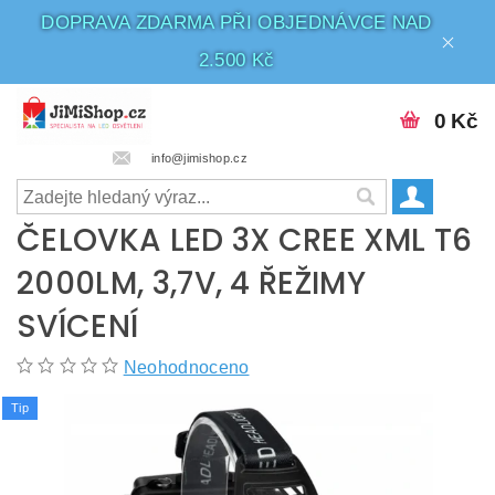
DOPRAVA ZDARMA PŘI OBJEDNÁVCE NAD
2.500 Kč
0 Kč
info@jimishop.cz
ČELOVKA LED 3X CREE XML T6
2000LM, 3,7V, 4 ŘEŽIMY
SVÍCENÍ
Neohodnoceno
Tip