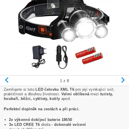
1
z 8
Zamilujete si tuto
LED čelovku XML T6
pro její vynikající svit,
praktičnost a dlouhou životnost.
Velmi oblíbená
mezi
turisty,
houbaři, běžci, cyklisty, kutily
apod.
Perfektní doplněk na cestách a při práci.
2x výkonné dobíjecí baterie 18650
3x LED CREE T6
dioda
- dokonalé svícení