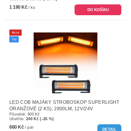
1 190 Kč
/ ks
Akce
Tip
LED COB MAJÁKY STROBOSKOP SUPERLIGHT
ORANŽOVÉ (2 KS), 2800LM, 12V/24V
Původně:
900 Kč
Ušetříte
:
240 Kč (–26 %)
660 Kč
/ pár
DETAIL