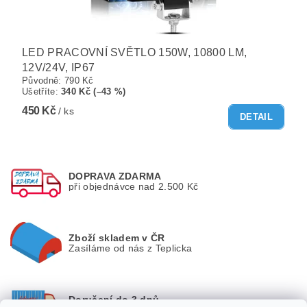
LED PRACOVNÍ SVĚTLO 150W, 10800 LM,
12V/24V, IP67
Původně:
790 Kč
Ušetříte
:
340 Kč (–43 %)
450 Kč
/ ks
DETAIL
DOPRAVA ZDARMA
při objednávce nad 2.500 Kč
Zboží skladem v ČR
Zasíláme od nás z Teplicka
Doručení do 3 dnů