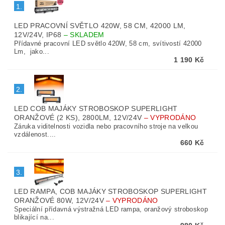
1.
LED PRACOVNÍ SVĚTLO 420W, 58 CM, 42000 LM,
12V/24V, IP68
–
SKLADEM
Přídavné pracovní LED světlo 420W, 58 cm, svítivostí 42000
Lm, jako...
1 190 Kč
2.
LED COB MAJÁKY STROBOSKOP SUPERLIGHT
ORANŽOVÉ (2 KS), 2800LM, 12V/24V
–
VYPRODÁNO
Záruka viditelnosti vozidla nebo pracovního stroje na velkou
vzdálenost....
660 Kč
3.
LED RAMPA, COB MAJÁKY STROBOSKOP SUPERLIGHT
ORANŽOVÉ 80W, 12V/24V
–
VYPRODÁNO
Speciální přídavná výstražná LED rampa, oranžový stroboskop
blikající na...