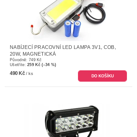
NABÍJECÍ PRACOVNÍ LED LAMPA 3V1, COB,
20W, MAGNETICKÁ
Původně:
749 Kč
Ušetříte
:
259 Kč (–34 %)
490 Kč
/ ks