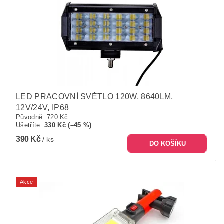
LED PRACOVNÍ SVĚTLO 120W, 8640LM,
12V/24V, IP68
Původně:
720 Kč
Ušetříte
:
330 Kč (–45 %)
390 Kč
/ ks
Akce