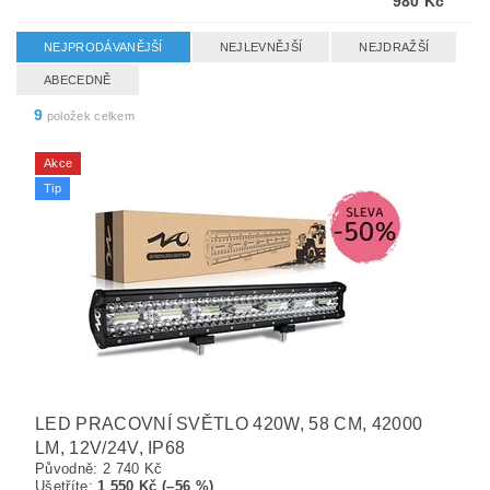
980 Kč
NEJPRODÁVANĚJŠÍ
NEJLEVNĚJŠÍ
NEJDRAŽŠÍ
ABECEDNĚ
9
položek celkem
Akce
Tip
LED PRACOVNÍ SVĚTLO 420W, 58 CM, 42000
LM, 12V/24V, IP68
Původně:
2 740 Kč
Ušetříte
:
1 550 Kč (–56 %)