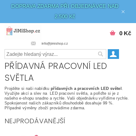
DOPRAVA ZDARMA PŘI OBJEDNÁVCE NAD
2.500 Kč
0 Kč
info@jimishop.cz
PŘÍDAVNÁ PRACOVNÍ LED
SVĚTLA
Projděte si naši nabídku
přídavných a pracovních LED světel
.
Využijte akcí a slev na LED pracovní světla, a pořiďte si je z
našeho e-shopu snadno a rychle. Vaši objednávku vyřídíme rychle.
Spokojenost našich zákazníků dlouhodobě dosahuje 99 %.
Případné výměny zboží provádíme zdarma.
NEJPRODÁVANĚJŠÍ