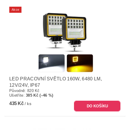
Akce
LED PRACOVNÍ SVĚTLO 160W, 6480 LM,
12V/24V, IP67
Původně:
820 Kč
Ušetříte
:
385 Kč (–46 %)
435 Kč
/ ks