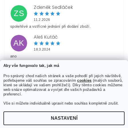
Zdeněk Sedláček
ZS
11.2.2026
spolehlivé a vstřícné jednání při dodání zboží.
Aleš Kutáč
AK
18.3.2024
ano
Aby vše fungovalo tak, jak má
Hynek Kukačka
HK
Pro správný chod našich stránek a vaše pohodlí při jejich návštěvě,
29.12.2023
potřebujeme váš souhlas se zpracováním
cookies
(malých souborů,
které se ukládají ve vašem prohlížeči). Díky těmto cookies můžeme
web snáze optimalizovat a vyvíjet dle vašich požadavků a
Zobrazit další hodnocení
preferencí.
Vše si můžete individuálně upravit nebo souhlas kompletně zrušit.
NASTAVENÍ
Upravit nastavení cookies
2026 ©
JiMiShop.cz
, všechna práva vyhrazena