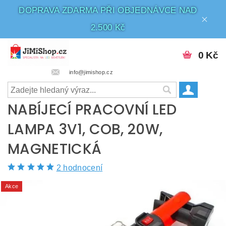
DOPRAVA ZDARMA PŘI OBJEDNÁVCE NAD
2.500 Kč
0 Kč
info@jimishop.cz
NABÍJECÍ PRACOVNÍ LED
LAMPA 3V1, COB, 20W,
MAGNETICKÁ
2 hodnocení
Akce