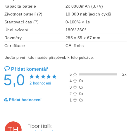
Kapacita baterie
2x 8800mAh (3,7V)
Životnost baterií (?)
10.000 nabíjecích cyklů
Startovací čas (?)
0-100% < 1s
Úhel svícení
180°/ 360°
Rozměry
285 x 55 x 67 mm
Certifikace
CE, Rohs
Buďte první, kdo napíše příspěvek k této položce.
Přidat komentář
5,0
5
2x
4
0x
2 hodnocení
3
0x
2
0x
Přidat hodnocení
1
0x
Tibor Halík
TH