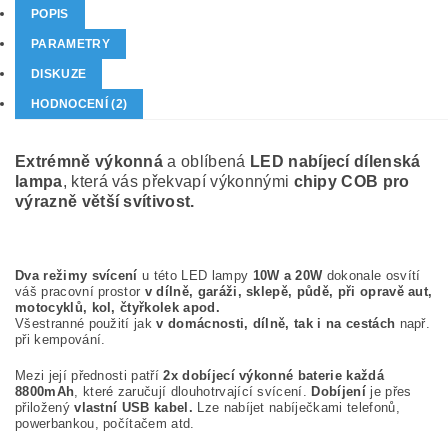
POPIS
PARAMETRY
DISKUZE
HODNOCENÍ (2)
Extrémně výkonná
a oblíbená
LED nabíjecí dílenská
lampa
, která vás překvapí výkonnými
chipy COB pro
výrazně větší svítivost.
Dva režimy svícení
u této LED lampy
10W a 20W
dokonale osvítí
váš pracovní prostor
v dílně, garáži, sklepě, půdě, při opravě aut,
motocyklů, kol, čtyřkolek apod.
Všestranné použití jak
v domácnosti, dílně, tak i na cestách
např.
při kempování.
Mezi její přednosti patří
2x dobíjecí výkonné baterie každá
8800mAh
, které zaručují dlouhotrvající svícení.
Dobíjení
je přes
přiložený
vlastní USB kabel.
Lze nabíjet nabíječkami telefonů,
powerbankou, počítačem atd.