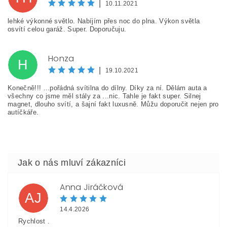
|
10.11.2021
lehké výkonné světlo. Nabíjím přes noc do plna. Výkon světla
osvítí celou garáž. Super. Doporučuju.
Honza
H
|
19.10.2021
Konečně!!! ...pořádná svítilna do dílny. Díky za ní. Dělám auta a
všechny co jsme měl stály za ...nic. Tahle je fakt super. Silnej
Vložením hodnocení souhlasíte s
podmínkami ochrany
magnet, dlouho svítí, a šajní fakt luxusně. Můžu doporučit nejen pro
osobních údajů
autíčkáře.
Anna Jiráčková
AJ
14.4.2026
Rychlost .