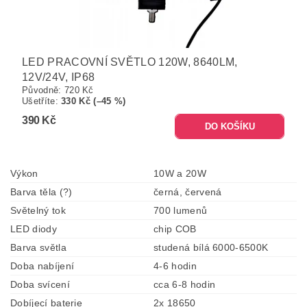
LED PRACOVNÍ SVĚTLO 120W, 8640LM,
12V/24V, IP68
Původně:
720 Kč
Ušetříte
:
330 Kč (–45 %)
390 Kč
Výkon
10W a 20W
Barva těla (?)
černá, červená
Světelný tok
700 lumenů
LED diody
chip COB
Barva světla
studená bílá 6000-6500K
Doba nabíjení
4-6 hodin
Doba svícení
cca 6-8 hodin
Dobíjecí baterie
2x 18650