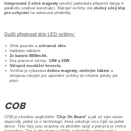
Integrované 2 silné magnety
umožní jednoduše připevnit lampu k
jakékoliv ocelové konstrukci. Rukojeť svítilny má
otočný silný klip
pro uchycení
na nekovové předměty.
Další přednosti této LED svítilny:
Silné pouzdro a
ochranné sklo.
Indikátor nabíjení.
2x baterie 8800mAh.
Dva pracovní režimy:
10W a 20W
.
Sklopná montážní konzola.
Svítilna je vybavena
dvěma magnety, otočným hákem
a
sklopnou rukojetí pro upevnění svítilny do vhodné polohy pro
práci.
COB
COB je zkratkou anglického "
Chip On Board
" a jak už sám název
napovídá, jedná se o technologii, která sdružuje více čipů na jedné
desce. Tyto čipy jsou usazeny na plošném spoji a pokrývá je vrstva
luminoforu. Tím je dosaženo vyššího světelného výkonu než u