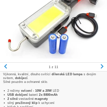
1
z 11
Výkonná, kvalitní, dlouho svítící
dílenská LED lampa
s dvojím
svitem,
dobíjecí
.
Silné pouzdro a ochranné sklo.
2 režimy
svícení - 10W a 20W
LED
USB dobíjení
baterií
2x 8800mAh
2 silné
vestavěné
magnety
silný
pružinový klip
k uchycení
háček k zavěšení