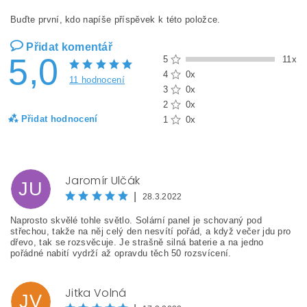
Buďte první, kdo napíše příspěvek k této položce.
Přidat komentář
5,0
5
11x
4
0x
11 hodnocení
3
0x
2
0x
Přidat hodnocení
1
0x
Jaromír Ulčák
JU
|
28.3.2022
Naprosto skvělé tohle světlo. Solární panel je schovaný pod
střechou, takže na něj celý den nesvítí pořád, a když večer jdu pro
dřevo, tak se rozsvěcuje. Je strašně silná baterie a na jedno
pořádné nabití vydrží až opravdu těch 50 rozsvícení.
Jitka Volná
JV