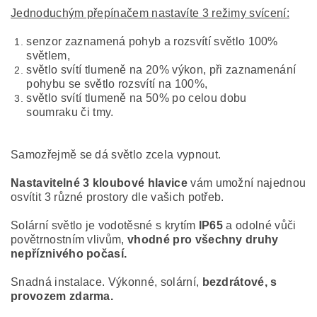
Jednoduchým přepínačem nastavíte 3 režimy svícení:
senzor zaznamená pohyb a rozsvítí světlo 100%
světlem,
světlo svítí tlumeně na 20% výkon, při zaznamenání
pohybu se světlo rozsvítí na 100%,
světlo svítí tlumeně na 50% po celou dobu
soumraku či tmy.
Samozřejmě se dá světlo zcela vypnout.
Nastavitelné 3 kloubové hlavice
vám umožní najednou
osvítit 3 různé prostory dle vašich potřeb.
Solární světlo je vodotěsné s krytím
IP65
a odolné vůči
povětrnostním vlivům,
vhodné pro všechny druhy
nepříznivého počasí.
Snadná instalace. Výkonné, solární,
bezdrátové, s
provozem zdarma.