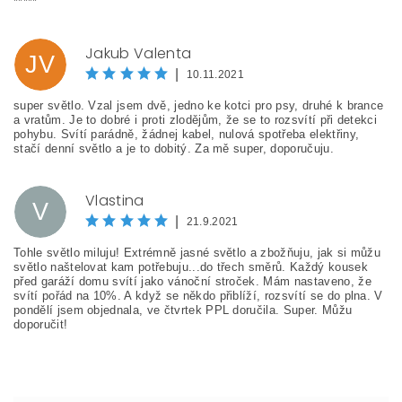
*****
Jakub Valenta
JV
|
10.11.2021
super světlo. Vzal jsem dvě, jedno ke kotci pro psy, druhé k brance
a vratům. Je to dobré i proti zlodějům, že se to rozsvítí při detekci
pohybu. Svítí parádně, žádnej kabel, nulová spotřeba elektřiny,
stačí denní světlo a je to dobitý. Za mě super, doporučuju.
Vlastina
V
|
21.9.2021
Tohle světlo miluju! Extrémně jasné světlo a zbožňuju, jak si můžu
světlo naštelovat kam potřebuju...do třech směrů. Každý kousek
před garáží domu svítí jako vánoční stroček. Mám nastaveno, že
svítí pořád na 10%. A když se někdo přiblíží, rozsvítí se do plna. V
pondělí jsem objednala, ve čtvrtek PPL doručila. Super. Můžu
doporučit!