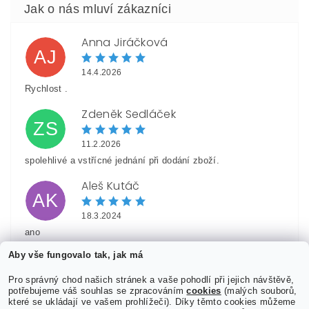
Anna Jiráčková
AJ
14.4.2026
Rychlost .
Zdeněk Sedláček
ZS
11.2.2026
spolehlivé a vstřícné jednání při dodání zboží.
Aleš Kutáč
AK
18.3.2024
ano
Aby vše fungovalo tak, jak má
Hynek Kukačka
HK
Pro správný chod našich stránek a vaše pohodlí při jejich návštěvě,
29.12.2023
potřebujeme váš souhlas se zpracováním
cookies
(malých souborů,
které se ukládají ve vašem prohlížeči). Díky těmto cookies můžeme