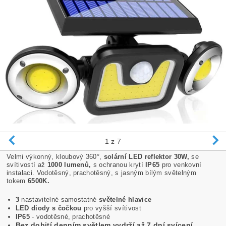
1
z 7
Velmi výkonný, kloubový 360°,
solární
LED reflektor 30W,
se
svítivostí až
1000 lumenů,
s ochranou krytí
IP65
pro venkovní
instalaci. Vodotěsný, prachotěsný, s jasným bílým světelným
tokem
6500K.
3
nastavitelné samostatné
světelné hlavice
LED diody s čočkou
pro vyšší svítivost
IP65
- vodotěsné, prachotěsné
Bez dobití denním světlem vydrží až 7 dní svícení.