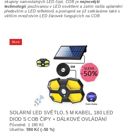
skupiny samostatných LED čipů. COB je
nejnovější
technologií
používanou v LED osvětlení a zatím našla uplatnění
především u LED reflektorů a postupně se již setkáváme také s
větším množstvím LED žárovek fungujících na COB.
Akce
SOLÁRNÍ LED SVĚTLO, 5 M KABEL, 180 LED
DIOD S COB ČIPY + DÁLKOVÉ OVLÁDÁNÍ
Původně:
1 180 Kč
Ušetříte
:
590 Kč (–50 %)