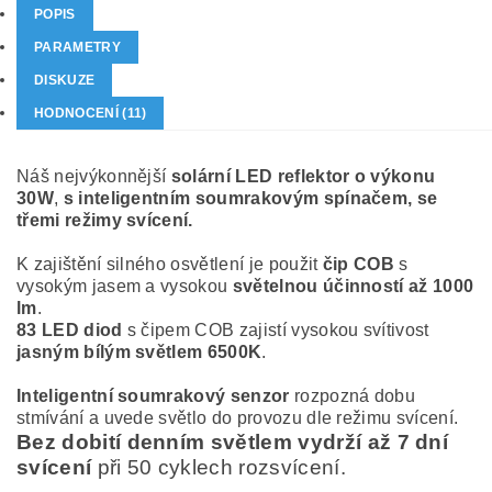
POPIS
PARAMETRY
DISKUZE
HODNOCENÍ (11)
Náš nejvýkonnější
solární LED reflektor o výkonu
30W
,
s inteligentním soumrakovým spínačem, se
třemi režimy svícení.
K zajištění silného osvětlení je použit
čip COB
s
vysokým jasem a vysokou
světelnou účinností až 1000
lm
.
83 LED diod
s čipem COB zajistí vysokou svítivost
jasným bílým světlem 6500K
.
Inteligentní soumrakový senzor
rozpozná dobu
stmívání a uvede světlo do provozu dle režimu svícení.
Bez dobití denním světlem vydrží až 7 dní
svícení
při 50 cyklech rozsvícení.