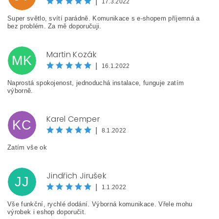
|
17.3.2022
Vložením hodnocení souhlasíte s
podmínkami ochrany
Super světlo, svítí parádně. Komunikace s e-shopem příjemná a
osobních údajů
bez problém. Za mě doporučuji.
Martin Kozák
MK
|
16.1.2022
Naprostá spokojenost, jednoduchá instalace, funguje zatím
výborně.
Karel Cemper
KC
|
8.1.2022
Zatím vše ok
Jindřich Jirušek
JJ
|
1.1.2022
Vše funkční, rychlé dodání. Výborná komunikace. Vřele mohu
výrobek i eshop doporučit.