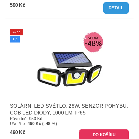
590 Kč
DETAIL
Akce
Tip
SOLÁRNÍ LED SVĚTLO, 28W, SENZOR POHYBU,
COB LED DIODY, 1000 LM, IP65
Původně:
950 Kč
Ušetříte
:
460 Kč (–48 %)
490 Kč