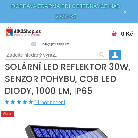
DOPRAVA ZDARMA PŘI OBJEDNÁVCE NAD
2.500 Kč
0 Kč
info@jimishop.cz
SOLÁRNÍ LED REFLEKTOR 30W,
SENZOR POHYBU, COB LED
DIODY, 1000 LM, IP65
11 hodnocení
Akce