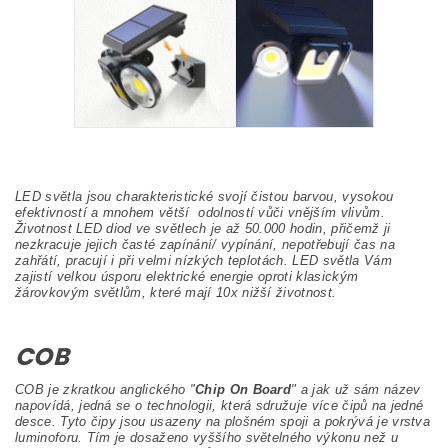
LED světla jsou charakteristické svojí čistou barvou, vysokou
efektivností a mnohem větší odolností vůči vnějším vlivům.
Životnost LED diod ve světlech je až 50.000 hodin, přičemž ji
nezkracuje jejich časté zapínání/ vypínání, nepotřebují čas na
zahřátí, pracují i při velmi nízkých teplotách. LED světla Vám
zajistí velkou úsporu elektrické energie oproti klasickým
žárovkovým světlům, které mají 10x nižší životnost.
COB
COB je zkratkou anglického "
Chip On Board
" a jak už sám název
napovídá, jedná se o technologii, která sdružuje více čipů na jedné
desce. Tyto čipy jsou usazeny na plošném spoji a pokrývá je vrstva
luminoforu. Tím je dosaženo vyššího světelného výkonu než u