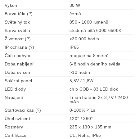
Výkon
30 W
Barva těla (?)
černá
Světelný tok
850 - 1000 lumenů
Barva světla
studená bílá 6000-6500K
Životnost (?)
>30.000 hodin
IP ochrana (?)
IP65
Čidlo pohybu
reaguje na 8 metrů
Doba nabíjení
6-8 hodin denního světla
Doba svícení
>10 hodin
Solární panel
5,5V / 1,8W
LED diody
chip COB - 83 LED diod
Napájení
Li-ion baterie 2x 3,7V / 2400
mAh
Startovací čas (?)
0-100% < 1s
Úhel svícení
120° / 360°
Rozměry
235 x 130 x 135 mm
Certifikace
CE, Rohs, IP65