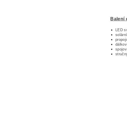
Balení
LED sv
solárn
propoj
dálkov
spojov
stručn