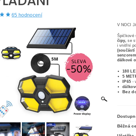
LÁDÁNÍ
65 hodnocení
V NOCI J
Špičkové 
čipy,
se s
i vnitřní p
(součástí
senzorem
dálkové 
180 LE
5 MET
IP65
- 
dálkov
Bez do
Dostupn
Běžná c
Ušetříte