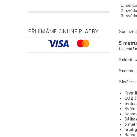
senzo
světl
světl
PŘIJÍMÁME ONLINE PLATBY
Samozřej
5 metrů
tak
možno
Solární s
Snadná in
Skvěle se
Krytí
I
COB č
Svítiv
Světel
Nastav
Dálko
5 met
Inteli
Barva 