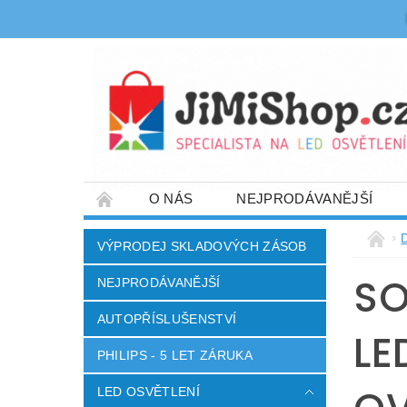
O NÁS
NEJPRODÁVANĚJŠÍ
OBCHODNÍ PODMÍNKY
DOPRAVA A PL
VÝPRODEJ SKLADOVÝCH ZÁSOB
DŮM A ZAHRADA
ELEKTRO A SPOTŘE
SO
NEJPRODÁVANĚJŠÍ
AUTOPŘÍSLUŠENSTVÍ
LE
PHILIPS - 5 LET ZÁRUKA
LED OSVĚTLENÍ