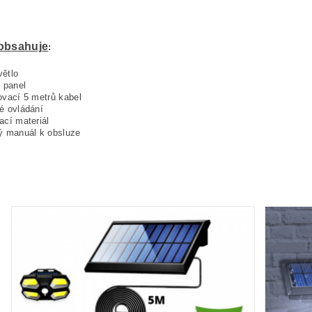
 obsahuje
:
ětlo
í panel
ovací 5 metrů kabel
é ovládání
ací materiál
ý manuál k obsluze