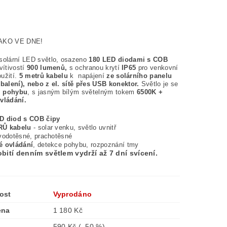
AKO VE DNE!
solární LED světlo, osazeno
180 LED diodami s COB
vítivostí
900 lumenů,
s ochranou krytí
IP65
pro venkovní
oužití.
5 metrů kabelu
k napájení
ze solárního panelu
 balení), nebo z el. sítě přes USB konektor.
Světlo je se
 pohybu
, s jasným bílým světelným tokem
6500K +
ovládání.
D diod s COB čipy
RŮ kabelu
- solar venku, světlo uvnitř
vodotěsné, prachotěsné
é ovládání
, detekce pohybu, rozpoznání tmy
bití denním světlem vydrží až 7 dní svícení.
ost
Vyprodáno
ena
1 180 Kč
590 Kč
(–50 %)