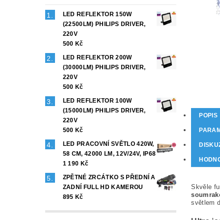
LED REFLEKTOR 150W
(22500LM) PHILIPS DRIVER,
220V
500 Kč
LED REFLEKTOR 200W
(30000LM) PHILIPS DRIVER,
220V
500 Kč
LED REFLEKTOR 100W
(15000LM) PHILIPS DRIVER,
POPIS
220V
PARA
500 Kč
LED PRACOVNÍ SVĚTLO 420W,
DISKU
58 CM, 42000 LM, 12V/24V, IP68
HODNO
1 190 Kč
ZPĚTNÉ ZRCÁTKO S PŘEDNÍ A
Skvěle fu
ZADNÍ FULL HD KAMEROU
soumrako
895 Kč
světlem d