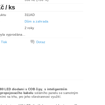
Kč
/ ks
uktu
311AD
e
Dům a zahrada
2 roky
yla vyprodána...
Tisk
Dotaz
180 LED diodami s COB čipy
,
s inteligentním
 propojovacího kabelu
solárního panelu se samotným
ími na trhu, pro jeho všestrannost využití.