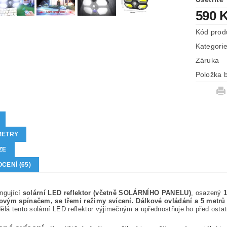
590 
Kód prod
Kategori
Záruka
Položka b
METRY
ZE
CENÍ (65)
ngující
solární LED reflektor (včetně SOLÁRNÍHO PANELU)
, osazený
vým spínačem, se třemi režimy svícení.
Dálkové ovládání a 5 metrů
ělá tento solární LED reflektor výjimečným a upřednostňuje ho před ostatn