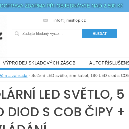
DOPRAVA ZDARMA PŘI OBJEDNÁVCE NAD 2.500 Kč
info@jimishop.cz
VÝPRODEJ SKLADOVÝCH ZÁSOB
AUTOPŘÍSLUŠENS
ATBA
LED OSVĚTLENÍ
PHILIPS - 5 LET ZÁRUKA
Dům a zahrada
Solární LED světlo, 5 m kabel, 180 LED diod s COB
BIČE
LÁRNÍ LED SVĚTLO, 5 
D DIOD S COB ČIPY 