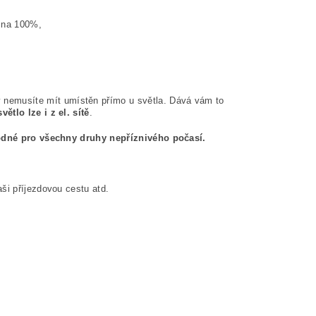
í na 100%,
ý nemusíte mít umístěn přímo u světla. Dává vám to
větlo lze i z el. sítě
.
dné pro všechny druhy nepříznivého počasí.
ši příjezdovou cestu atd.