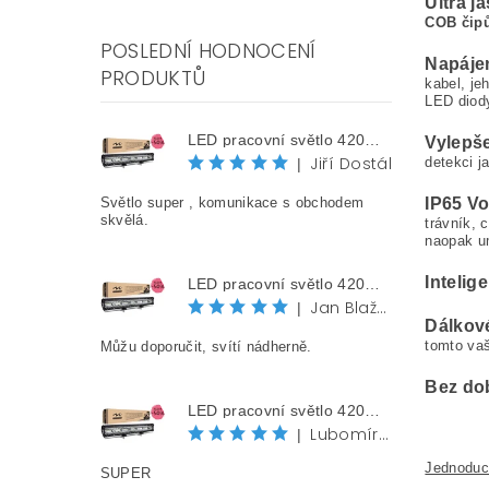
Ultra j
COB čip
POSLEDNÍ HODNOCENÍ
Napájen
PRODUKTŮ
kabel, je
LED diody
LED pracovní světlo 420W, 58 cm, 42000 lm, 12V/24V, IP68
Vylepše
Jiří Dostál
detekci j
|
IP65 Vo
Světlo super , komunikace s obchodem
skvělá.
trávník, 
naopak um
Intelig
LED pracovní světlo 420W, 58 cm, 42000 lm, 12V/24V, IP68
Jan Blažek
|
Dálkov
tomto vaš
Můžu doporučit, svítí nádherně.
Bez dob
LED pracovní světlo 420W, 58 cm, 42000 lm, 12V/24V, IP68
Lubomír Jurák
|
Jednoduc
SUPER