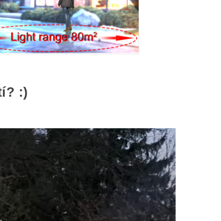
í? :)