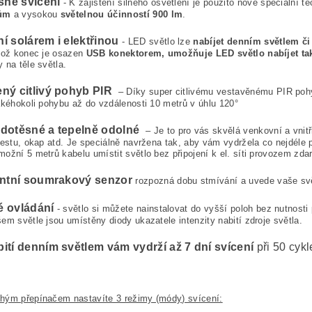
asné svícení
- K zajištění silného osvětlení je použito nové speciální t
ům
a vysokou
světelnou účinností 900 lm
.
í solárem i elektřinou
- LED světlo lze
nabíjet denním světlem č
hož konec je osazen
USB konektorem, umožňuje LED světlo nabíjet také
 na těle světla.
ný citlivý pohyb PIR
– Díky super citlivému vestavěnému PIR pohyb
akéhokoli pohybu až do vzdálenosti 10 metrů v úhlu 120°
dotěsné a tepelně odolné
– Je to pro vás skvělá venkovní a vnitř
cestu, okap atd. Je speciálně navržena tak, aby vám vydržela co nejdéle 
ožní 5 metrů kabelu umístit světlo bez připojení k el. síti provozem zda
entní soumrakový senzor
rozpozná dobu stmívání a uvede vaše svě
é ovládání
- světlo si můžete nainstalovat do vyšší poloh bez nutnosti
em světle jsou umístěny diody ukazatele intenzity nabití zdroje světla.
ití denním světlem vám vydrží až 7 dní svícení
při 50 cykl
hým přepínačem nastavíte 3 režimy (módy) svícení: