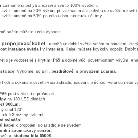
r zaznamená pohyb a rozsvítí světlo 100% světlem,
o svítí tlumeně na 20% výkon, při zaznamenání pohybu se světlo rozsvít
o svítí tlumeně na 50% po celou dobu soumraku či tmy.
mě světlo můžete zcela vypnout.
 propojovací kabel
- umožňuje dobití světla solárním panelem, kter
st instalace světla i v interiéru.
Kabel můžete kdykoliv odpojit.
Dobít s
větlo je vodotěsné s krytím
IP65
a odolné vůči povětrnostním vlivům,
vho
stalace. Výkonné, solární,
bezdrátové, s provozem zdarma.
 hodí a dokonale osvětlí vaši zahradu, nádvoří, průchod, verandu nebo va
P65
proti vlhkosti a prašnosti.
ipy
na 180 LED diodách
ost
900Lm
.
ný úhel 120°.
itelné 3 režimy svícení
.
vé ovládání
rů kabel
k propojení solar zdroje se světlem
gentní soumrakový senzor.
světla:
studená bílá 6500K