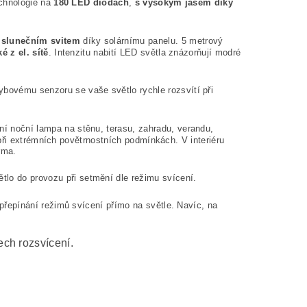
echnologie na
180 LED diodách
,
s vysokým jasem díky
i slunečním svitem
díky solárnímu panelu. 5 metrový
 z el. sítě
. Intenzitu nabití LED světla znázorňují modré
ovému senzoru se vaše světlo rychle rozsvítí při
ní noční lampa na stěnu, terasu, zahradu, verandu,
při extrémních povětrnostních podmínkách. V interiéru
rma.
tlo do provozu při setmění dle režimu svícení.
 přepínání režimů svícení přímo na světle. Navíc, na
ech rozsvícení.