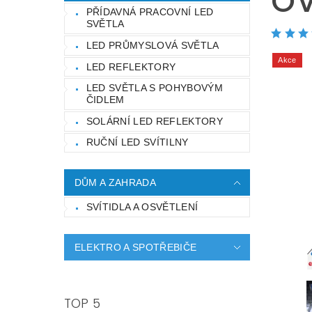
OV
PŘÍDAVNÁ PRACOVNÍ LED
SVĚTLA
LED PRŮMYSLOVÁ SVĚTLA
Akce
LED REFLEKTORY
LED SVĚTLA S POHYBOVÝM
ČIDLEM
SOLÁRNÍ LED REFLEKTORY
RUČNÍ LED SVÍTILNY
DŮM A ZAHRADA
SVÍTIDLA A OSVĚTLENÍ
ELEKTRO A SPOTŘEBIČE
TOP 5