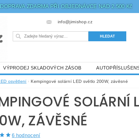
DOPRAVA ZDARMA PŘI OBJEDNÁVCE NAD 2.500 Kč
info@jimishop.cz
VÝPRODEJ SKLADOVÝCH ZÁSOB
AUTOPŘÍSLUŠENS
ATBA
LED OSVĚTLENÍ
PHILIPS - 5 LET ZÁRUKA
LED osvětlení
Kempingové solární LED světlo 200W, závěsné
BIČE
MPINGOVÉ SOLÁRNÍ 
0W, ZÁVĚSNÉ
6 hodnocení