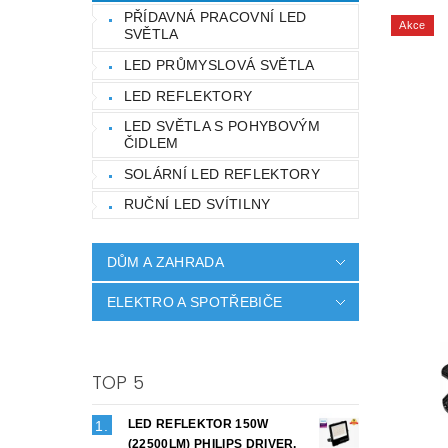
PŘÍDAVNÁ PRACOVNÍ LED
Akce
SVĚTLA
LED PRŮMYSLOVÁ SVĚTLA
LED REFLEKTORY
LED SVĚTLA S POHYBOVÝM
ČIDLEM
SOLÁRNÍ LED REFLEKTORY
RUČNÍ LED SVÍTILNY
DŮM A ZAHRADA
ELEKTRO A SPOTŘEBIČE
TOP 5
LED REFLEKTOR 150W
(22500LM) PHILIPS DRIVER,