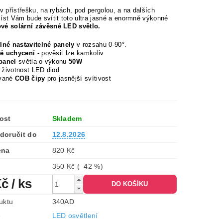
v přístřešku, na rybách, pod pergolou, a na dalších
íst Vám bude svítit toto ultra jasné a enormně výkonné
vé solární závěsné LED světlo.
elné nastavitelné panely
v rozsahu 0-90°.
é uchycení
- pověsit lze kamkoliv
panel
světla o výkonu
50W
 životnost LED diod
ované
COB čipy
pro jasnější svítivost
ost
Skladem
doručit do
12.8.2026
ena
820 Kč
350 Kč
(–42 %)
Kč
/ ks
uktu
340AD
e
LED osvětlení