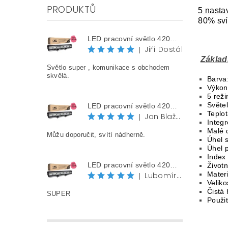
PRODUKTŮ
5 nasta
80% sví
LED pracovní světlo 420W, 58 cm, 42000 lm, 12V/24V, IP68
Jiří Dostál
|
Základ
Světlo super , komunikace s obchodem
skvělá.
Barva
Výkon
5 reži
Světe
LED pracovní světlo 420W, 58 cm, 42000 lm, 12V/24V, IP68
Teplo
Jan Blažek
|
Integr
Malé 
Můžu doporučit, svítí nádherně.
Úhel s
Úhel 
Index
LED pracovní světlo 420W, 58 cm, 42000 lm, 12V/24V, IP68
Životn
Mater
Lubomír Jurák
|
Veliko
Čistá 
SUPER
Použit