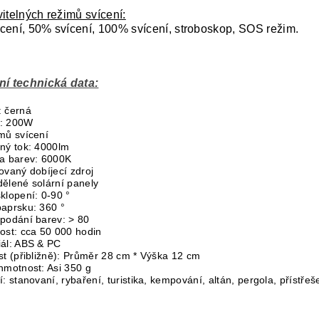
vitelných režimů svícení:
cení, 50% svícení, 100% svícení, stroboskop, SOS režim.
ní technická data:
: černá
: 200W
mů svícení
lný tok: 4000lm
ta barev: 6000K
ovaný dobíjecí zdroj
dělené solární panely
klopení: 0-90 °
paprsku: 360 °
 podání barev: > 80
ost: cca 50 000 hodin
iál: ABS & PC
st (přibližně): Průměr 28 cm * Výška 12 cm
hmotnost: Asi 350 g
í: stanovaní, rybaření, turistika, kempování, altán, pergola, přístřeš