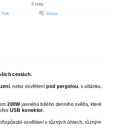
2 roky
Tisk
Dotaz
šich cestách.
zení
, nebo osvětlení
pod pergolou
, v altánku,
lkem
200W
jasného bílého denního světla, které
 přes
USB konektor
.
e přizpůsobí osvětlení v různých úhlech, různým