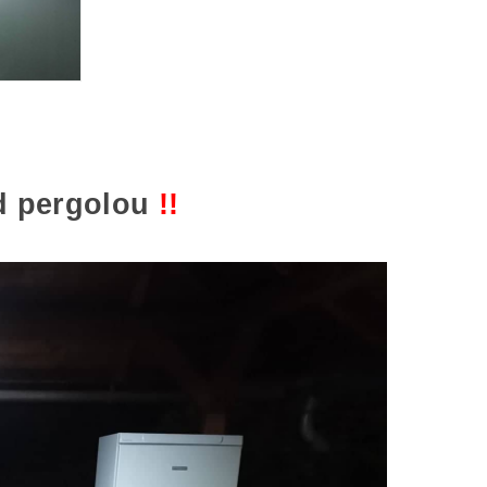
od pergolou
!!