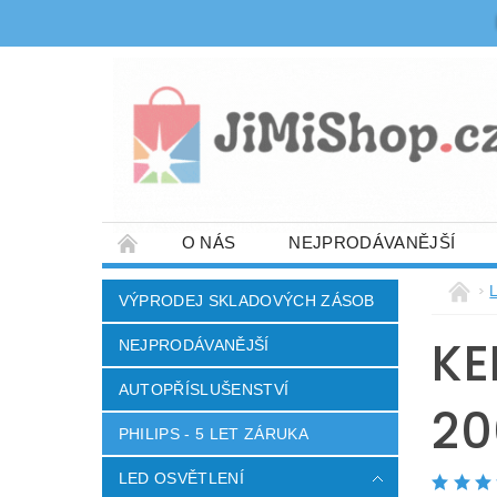
O NÁS
NEJPRODÁVANĚJŠÍ
OBCHODNÍ PODMÍNKY
DOPRAVA A PL
VÝPRODEJ SKLADOVÝCH ZÁSOB
DŮM A ZAHRADA
ELEKTRO A SPOTŘE
KE
NEJPRODÁVANĚJŠÍ
AUTOPŘÍSLUŠENSTVÍ
20
PHILIPS - 5 LET ZÁRUKA
LED OSVĚTLENÍ