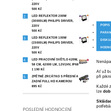
220V
500 Kč
LED REFLEKTOR 200W
(30000LM) PHILIPS DRIVER,
POPIS
220V
500 Kč
PARA
LED REFLEKTOR 100W
DISKU
(15000LM) PHILIPS DRIVER,
HODNO
220V
500 Kč
LED PRACOVNÍ SVĚTLO 420W,
Nenápa
58 CM, 42000 LM, 12V/24V, IP68
1 190 Kč
Ať už b
při pik
ZPĚTNÉ ZRCÁTKO S PŘEDNÍ A
ZADNÍ FULL HD KAMEROU
Každé 
895 Kč
lze
dobí
Skládac
potřebá
POSLEDNÍ HODNOCENÍ