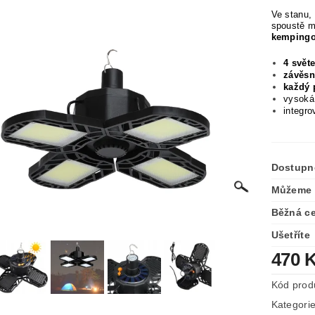
Ve stanu, 
spoustě m
kempingo
4 svět
závěsn
každý 
vysoká
integr
Dostupn
Můžeme 
Běžná c
Ušetříte
470 
Kód prod
Kategori