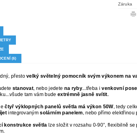
Záruka
METRY
ZE
CENÍ (6)
dný, přesto
velký světelný pomocník svým výkonem na va
udete
stanovat
, nebo jedete
na ryby
...třeba i
venkovní pose
niku...všude tam vám bude
extrémně jasně svítit.
ze
čtyř výklopných panelů světla má výkon 50W
, tedy ce
jet
integrovaným
solárním panelem
, nebo přímo elektřinou
í konstrukce světla
lze složit v rozsahu 0-90°, flexibilně s
m.