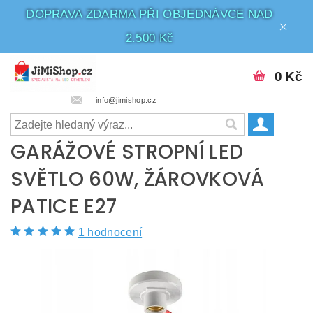
DOPRAVA ZDARMA PŘI OBJEDNÁVCE NAD
2.500 Kč
0 Kč
info@jimishop.cz
GARÁŽOVÉ STROPNÍ LED
SVĚTLO 60W, ŽÁROVKOVÁ
PATICE E27
1 hodnocení