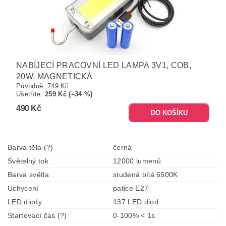
NABÍJECÍ PRACOVNÍ LED LAMPA 3V1, COB,
20W, MAGNETICKÁ
Původně:
749 Kč
Ušetříte
:
259 Kč (–34 %)
490 Kč
Barva těla (?)
černá
Světelný tok
12000 lumenů
Barva světla
studená bílá 6500K
Uchycení
patice E27
LED diody
137 LED diod
Startovací čas (?)
0-100% < 1s