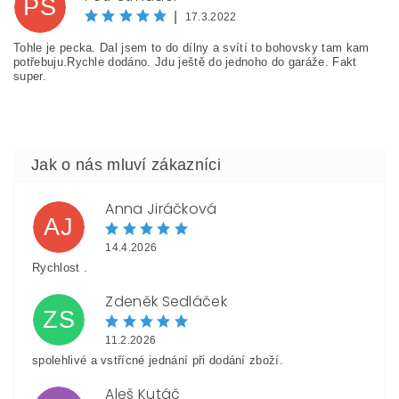
PS
|
17.3.2022
Tohle je pecka. Dal jsem to do dílny a svítí to bohovsky tam kam
potřebuju.Rychle dodáno. Jdu ještě do jednoho do garáže. Fakt
super.
Vložením hodnocení souhlasíte s
podmínkami ochrany
osobních údajů
Anna Jiráčková
AJ
14.4.2026
Rychlost .
Zdeněk Sedláček
ZS
11.2.2026
spolehlivé a vstřícné jednání při dodání zboží.
Aleš Kutáč