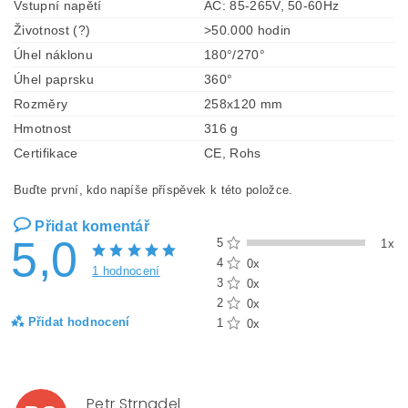
Vstupní napětí
AC: 85-265V, 50-60Hz
Životnost (?)
>50.000 hodin
Úhel náklonu
180°/270°
Úhel paprsku
360°
Rozměry
258x120 mm
Hmotnost
316 g
Certifikace
CE, Rohs
Buďte první, kdo napíše příspěvek k této položce.
Přidat komentář
5,0
5
1x
4
0x
1 hodnocení
3
0x
2
0x
Přidat hodnocení
1
0x
Petr Strnadel