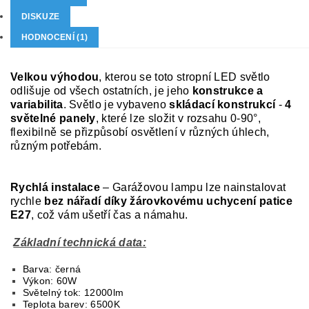
DISKUZE
HODNOCENÍ (1)
Velkou výhodou
, kterou se toto stropní LED světlo
odlišuje od všech ostatních, je jeho
konstrukce a
variabilita
. Světlo je vybaveno
skládací konstrukcí
-
4
světelné panely
, které lze složit v rozsahu 0-90°,
flexibilně se přizpůsobí osvětlení v různých úhlech,
různým potřebám.
Rychlá instalace
– Garážovou lampu lze nainstalovat
rychle
bez nářadí díky žárovkovému uchycení patice
E27
, což vám ušetří čas a námahu.
Základní technická data:
Barva: černá
Výkon: 60W
Světelný tok: 12000lm
Teplota barev: 6500K