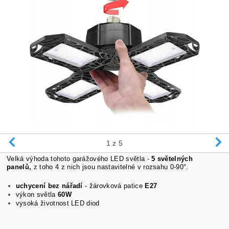
1
z 5
Velká výhoda tohoto garážového LED světla -
5 světelných
panelů,
z toho 4 z nich jsou nastavitelné v rozsahu 0-90°.
uchycení bez nářadí
- žárovková patice
E27
výkon světla
60W
vysoká životnost LED diod