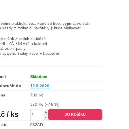
 velmi praktická věc, které se bude vyjímat ve vaší
 každý z rodiny či návštěvy ji bude obdivovat
ký držák zubních kartáčků
RILIZÁTOR virů a bakterií
ač zubní pasty
 napájení, žádný kabel v koupelně
ost
Skladem
doručit do
12.8.2026
ena
790 Kč
370 Kč
(–46 %)
Kč
/ ks
uktu
032AD