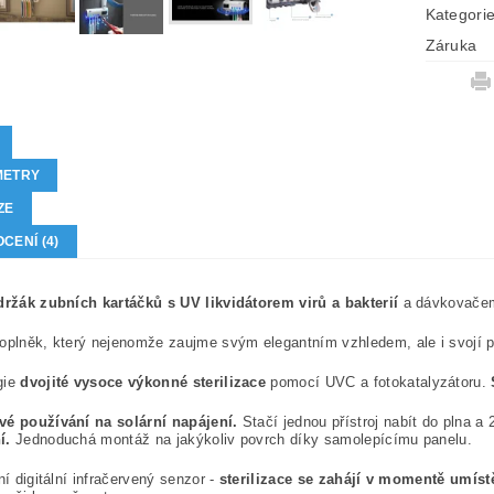
Kategori
Záruka
METRY
ZE
CENÍ (4)
držák zubních kartáčků s UV likvidátorem virů a bakterií
a dávkovačem
oplněk, který nejenomže zaujme svým elegantním vzhledem, ale i svojí p
gie
dvojité vysoce výkonné sterilizace
pomocí UVC a fotokatalyzátoru.
vé používání na solární napájení.
Stačí jednou přístroj nabít do plna 
í.
Jednoduchá montáž na jakýkoliv povrch díky samolepícímu panelu.
ní digitální infračervený senzor -
sterilizace se zahájí v momentě umíst