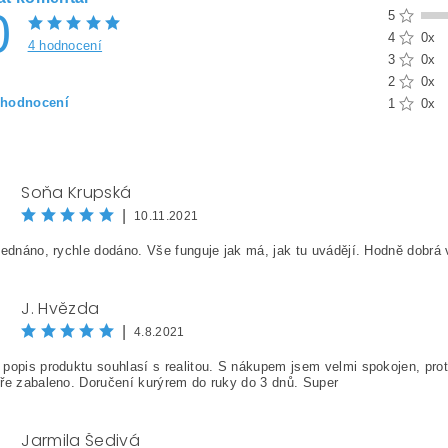
0
5
4
0x
4 hodnocení
3
0x
2
0x
 hodnocení
1
0x
Soňa Krupská
|
10.11.2021
jednáno, rychle dodáno. Vše funguje jak má, jak tu uvádějí. Hodně dobrá
J. Hvězda
|
4.8.2021
ením hodnocení souhlasíte s
podmínkami ochrany osobních údajů
popis produktu souhlasí s realitou. S nákupem jsem velmi spokojen, prot
ře zabaleno. Doručení kurýrem do ruky do 3 dnů. Super
Jarmila Šedivá