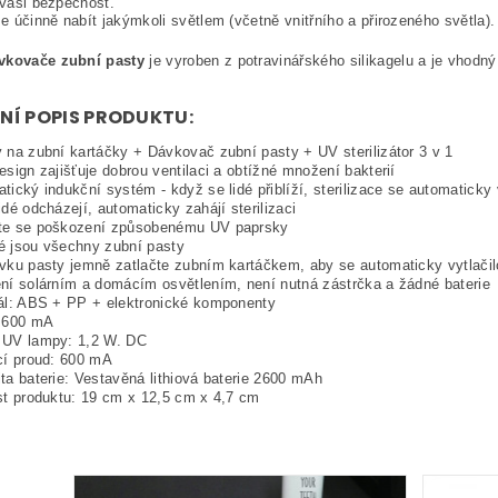
o vaši bezpečnost.
lze účinně nabít jakýmkoli světlem (včetně vnitřního a přirozeného světla).
vkovače zubní pasty
je vyroben z potravinářského silikagelu a je vhodn
NÍ POPIS PRODUKTU:
 na zubní kartáčky + Dávkovač zubní pasty + UV sterilizátor 3 v 1
esign zajišťuje dobrou ventilaci a obtížné množení bakterií
tický indukční systém - když se lidé přiblíží, sterilizace se automaticky
idé odcházejí, automaticky zahájí sterilizaci
te se poškození způsobenému UV paprsky
 jsou všechny zubní pasty
vku pasty jemně zatlačte zubním kartáčkem, aby se automaticky vytlači
ní solárním a domácím osvětlením, není nutná zástrčka a žádné baterie
ál: ABS + PP + elektronické komponenty
: 600 mA
 UV lampy: 1,2 W. DC
cí proud: 600 mA
ta baterie: Vestavěná lithiová baterie 2600 mAh
st produktu: 19 cm x 12,5 cm x 4,7 cm