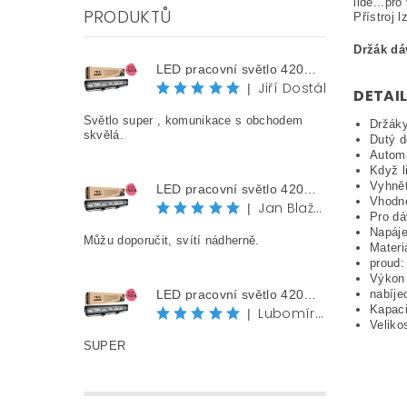
lidé...pr
PRODUKTŮ
Přístroj 
Držák dá
LED pracovní světlo 420W, 58 cm, 42000 lm, 12V/24V, IP68
Jiří Dostál
|
DETAIL
Světlo super , komunikace s obchodem
Držáky
skvělá.
Dutý d
Automa
Když l
Vyhně
LED pracovní světlo 420W, 58 cm, 42000 lm, 12V/24V, IP68
Vhodné
Jan Blažek
|
Pro dá
Napáje
Můžu doporučit, svítí nádherně.
Materi
proud
Výkon
nabíje
LED pracovní světlo 420W, 58 cm, 42000 lm, 12V/24V, IP68
Kapaci
Lubomír Jurák
|
Veliko
SUPER