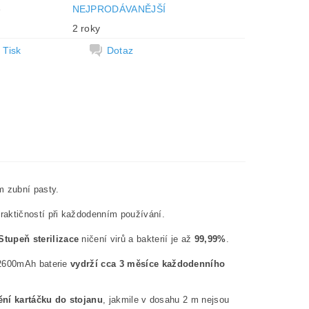
e
NEJPRODÁVANĚJŠÍ
2 roky
Tisk
Dotaz
 zubní pasty.
raktičností při každodenním používání.
Stupeň sterilizace
ničení virů a bakterií je až
99,99%
.
a 2600mAh baterie
vydrží cca 3 měsíce každodenního
ění kartáčku do stojanu
, jakmile v dosahu 2 m nejsou