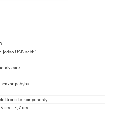
SB
a jedno USB nabití
katalyzátor
í senzor pohybu
elektronické komponenty
,5 cm x 4,7 cm