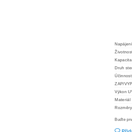
Napájen
Životnos
Kapacita
Druh ster
Účinnost 
ZAP/VY
Výkon U
Materiál
Rozměr
Buďte prv
Přid