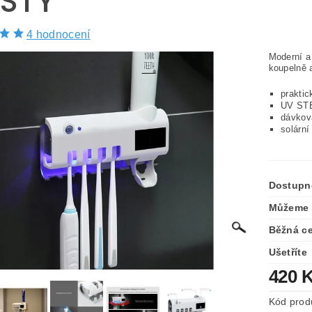
STY
4 hodnocení
Moderní a
koupelně a
praktic
UV STE
dávkov
solární
Dostupn
Můžeme 
Běžná c
Ušetříte
420 
Kód prod