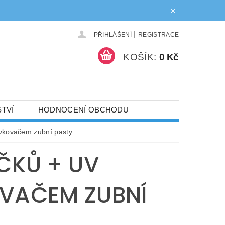
|
PŘIHLÁŠENÍ
REGISTRACE
KOŠÍK:
0 Kč
TVÍ
HODNOCENÍ OBCHODU
NAPIŠTE NÁM
dávkovačem zubní pasty
ČKŮ + UV
OVAČEM ZUBNÍ