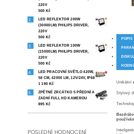
220V
500 Kč
LED REFLEKTOR 200W
(30000LM) PHILIPS DRIVER,
220V
500 Kč
POPIS
LED REFLEKTOR 100W
PARA
(15000LM) PHILIPS DRIVER,
DISKU
220V
500 Kč
HODNO
LED PRACOVNÍ SVĚTLO 420W,
58 CM, 42000 LM, 12V/24V, IP68
Unikátní
1 190 Kč
ZPĚTNÉ ZRCÁTKO S PŘEDNÍ A
Stylový d
ZADNÍ FULL HD KAMEROU
Technolo
895 Kč
Bezdráto
používán
Inteligent
POSLEDNÍ HODNOCENÍ