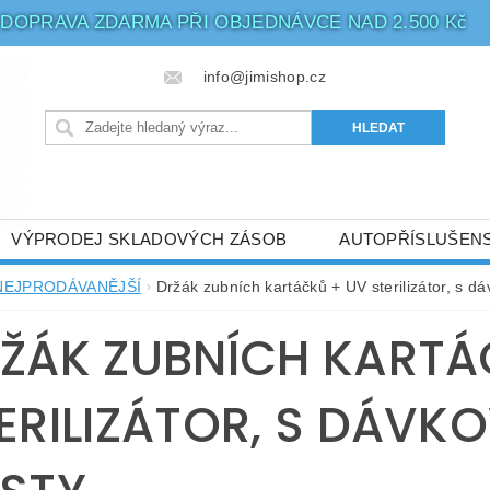
DOPRAVA ZDARMA PŘI OBJEDNÁVCE NAD 2.500 Kč
info@jimishop.cz
VÝPRODEJ SKLADOVÝCH ZÁSOB
AUTOPŘÍSLUŠENS
ATBA
LED OSVĚTLENÍ
PHILIPS - 5 LET ZÁRUKA
NEJPRODÁVANĚJŠÍ
Držák zubních kartáčků + UV sterilizátor, s 
BIČE
ŽÁK ZUBNÍCH KARTÁ
ERILIZÁTOR, S DÁVK