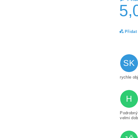
5,
Přidat
SK
rychle ob
H
Vlož
Podrobný 
velmi dob