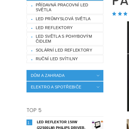
PA
PŘÍDAVNÁ PRACOVNÍ LED
SVĚTLA
LED PRŮMYSLOVÁ SVĚTLA
LED REFLEKTORY
LED SVĚTLA S POHYBOVÝM
ČIDLEM
SOLÁRNÍ LED REFLEKTORY
RUČNÍ LED SVÍTILNY
DŮM A ZAHRADA
ELEKTRO A SPOTŘEBIČE
TOP 5
LED REFLEKTOR 150W
(22500LM) PHILIPS DRIVER,