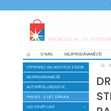
O NÁS
NEJPRODÁVANĚJŠÍ
OBCHODNÍ PODMÍNKY
DOPRAVA A PL
VÝPRODEJ SKLADOVÝCH ZÁSOB
DŮM A ZAHRADA
ELEKTRO A SPOTŘE
DR
NEJPRODÁVANĚJŠÍ
AUTOPŘÍSLUŠENSTVÍ
ST
PHILIPS - 5 LET ZÁRUKA
LED OSVĚTLENÍ