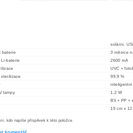
í
solární, U
t baterie
3 měsíce n
 Li-baterie
2600 mA
ilizace
UVC + foto
sterilizace
99,9 %
P
inteligentn
V lampy
1,2 W
BS + PP + 
y
19 cm x 12
ní, kdo napíše příspěvek k této položce.
at komentář